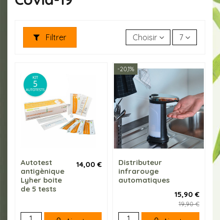
Filtrer
Choisir
7
-20,1%
Autotest
Distributeur
14,00 €
antigènique
infrarouge
Lyher boite
automatiques
de 5 tests
15,90 €
19,90 €