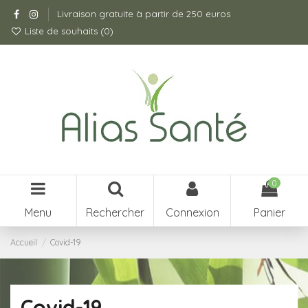
Livraison gratuite à partir de 250 euros
Liste de souhaits (
0
)
0
Menu
Rechercher
Connexion
Panier
Accueil
Covid-19
Covid-19