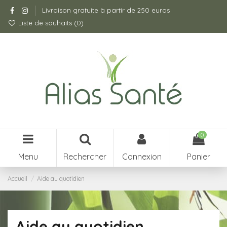
Livraison gratuite à partir de 250 euros
Liste de souhaits (
0
)
0
Menu
Rechercher
Connexion
Panier
Accueil
Aide au quotidien
Aide au quotidien