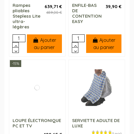
Rampes
ENFILE-BAS
639,71 €
39,90 €
pliables
DE
659,00 €
Stepless Lite
CONTENTION
ultra-
EASY
légères
Ajouter
Ajouter
au panier
au panier
-15%
LOUPE ÉLECTRONIQUE
SERVIETTE ADULTE DE
PC ET TV
LUXE