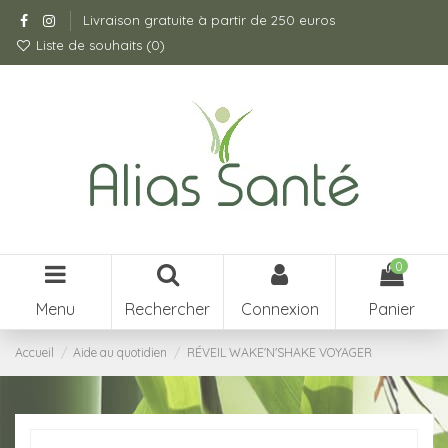
Livraison gratuite à partir de 250 euros
Liste de souhaits (
0
)
0
Menu
Rechercher
Connexion
Panier
Accueil
Aide au quotidien
RÉVEIL WAKE'N'SHAKE VOYAGER