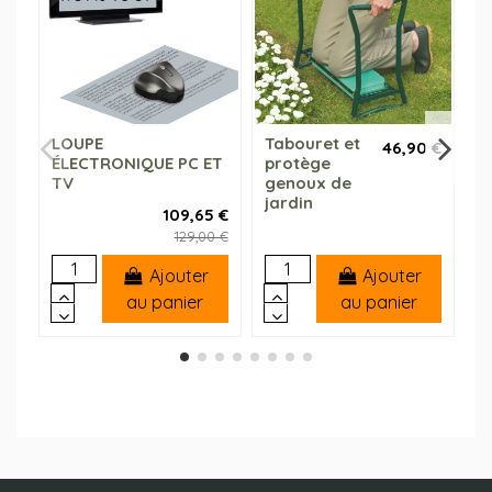
LOUPE
Tabouret et
R
46,90 €
ÉLECTRONIQUE PC ET
protège
p
TV
genoux de
S
jardin
L
109,65 €
l
129,00 €
Ajouter
Ajouter
au panier
au panier