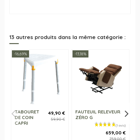
13 autres produits dans la même catégorie :
-16,69%
-13,18%
-1
TABOURET
FAUTEUIL RELEVEUR
S
49,90 €
DE COIN
ZÉRO G
a
59,90 €
CAPRI
659,00 €
759,00 €