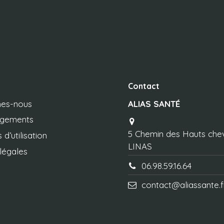
Contact
es-nous
ALIAS SANTÉ
agements
5 Chemin des Hauts che
 d’utilisation
LINAS
légales
06.98.59.16.64
contact@aliassante.f