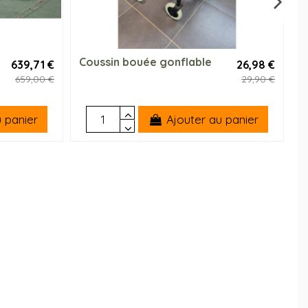
Coussin bouée gonflable
T
639,71 €
26,98 €
659,00 €
29,90 €
 panier
Ajouter au panier