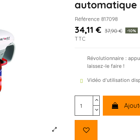
automatique
Référence
817098
34,11 €
37,90 €
-10%
TTC
Révolutionnaire : appu
laissez-le faire !
Vidéo d'utilisation di
Ajout