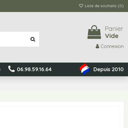
Liste de souhaits (
0
)
Panier
Vide
Connexion
s
06.98.59.16.64
Depuis 2010