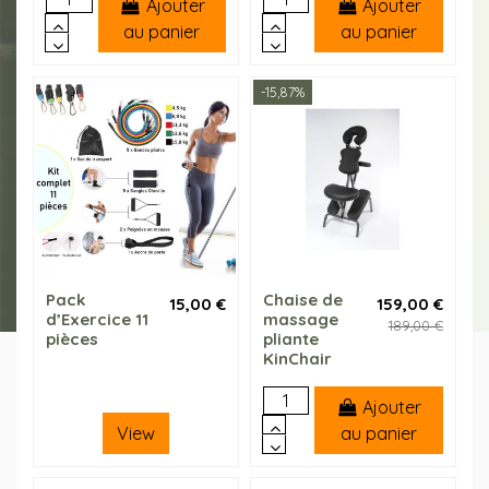
Ajouter
Ajouter
au panier
au panier
-15,87%
Pack
Chaise de
15,00 €
159,00 €
d’Exercice 11
massage
189,00 €
pièces
pliante
KinChair
Ajouter
au panier
View