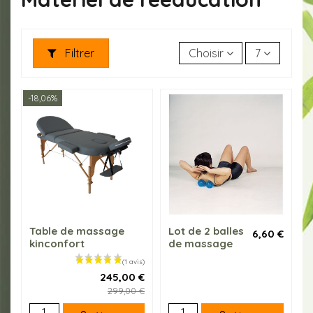
Filtrer
Choisir
7
-18,06%
Table de massage
Lot de 2 balles
6,60 €
kinconfort
de massage
245,00 €
299,00 €