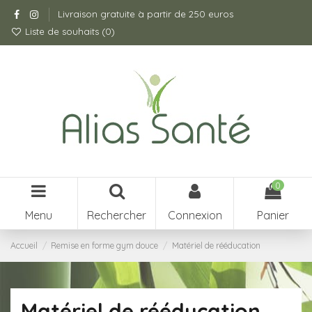
Livraison gratuite à partir de 250 euros
Liste de souhaits (
0
)
0
Menu
Rechercher
Connexion
Panier
Accueil
Remise en forme gym douce
Matériel de rééducation
Matériel de rééducation