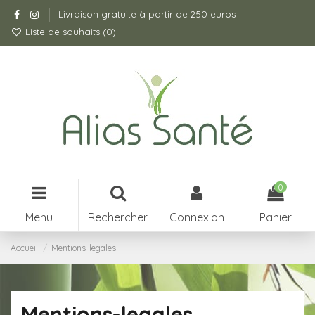
Livraison gratuite à partir de 250 euros
Liste de souhaits (
0
)
0
Menu
Rechercher
Connexion
Panier
Accueil
Mentions-legales
Mentions-legales