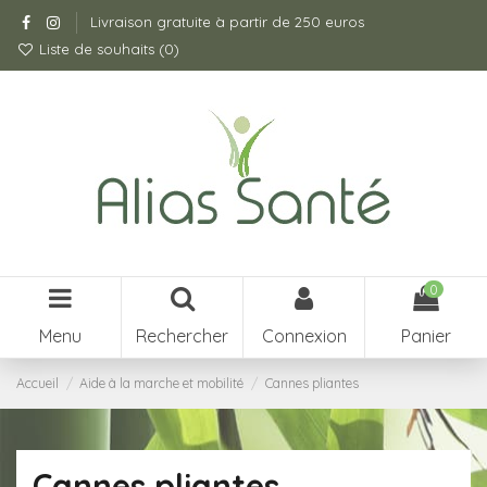
Livraison gratuite à partir de 250 euros
Liste de souhaits (
0
)
0
Menu
Rechercher
Connexion
Panier
Accueil
Aide à la marche et mobilité
Cannes pliantes
Cannes pliantes