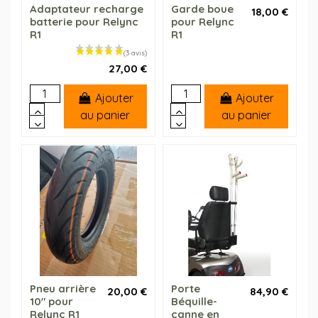
Adaptateur recharge
Garde boue
18,00 €
batterie pour Relync
pour Relync
R1
R1
27,00 €
Ajouter
Ajouter
au panier
au panier
Pneu arrière
Porte
20,00 €
84,90 €
10" pour
Béquille-
Relync R1
canne en