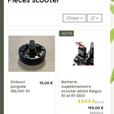
Choisir
27
-48,97%
Embout
Batterie
15,00 €
poignée
supplémentaire
RELYNC R1
scooter pliant Relync
R1 et R1 S501
199,00 €
390,00 €