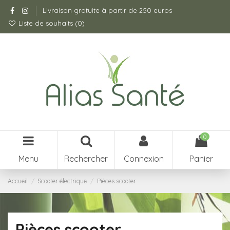
Livraison gratuite à partir de 250 euros
Liste de souhaits (
0
)
0
Menu
Rechercher
Connexion
Panier
Accueil
Scooter électrique
Pièces scooter
Pièces scooter