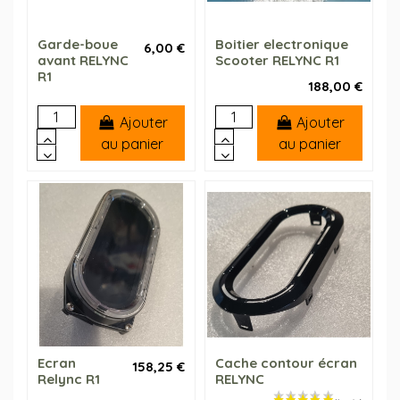
Garde-boue
Boitier electronique
6,00 €
avant RELYNC
Scooter RELYNC R1
R1
188,00 €
Ajouter
Ajouter
au panier
au panier
Ecran
Cache contour écran
158,25 €
Relync R1
RELYNC