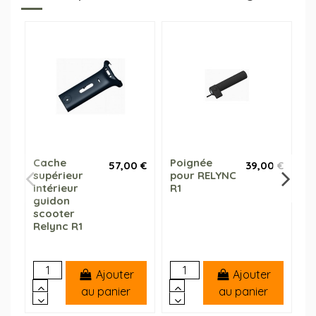
Cache
Poignée
s
57,00 €
39,00 €
supérieur
pour RELYNC
e
intérieur
R1
b
guidon
r
scooter
r
Relync R1
Ajouter
Ajouter
au panier
au panier