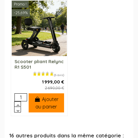
Promo !
-25,69%
Scooter pliant Relync
R1 S501
1 999,00 €
2 690,00 €
Ajouter
au panier
16 autres produits dans la même catégorie :