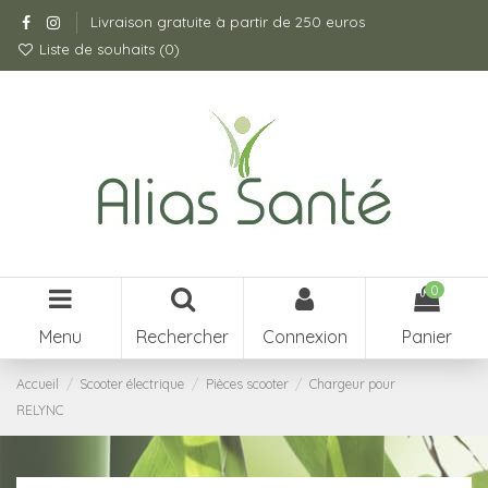
Livraison gratuite à partir de 250 euros
Liste de souhaits (
0
)
0
Menu
Rechercher
Connexion
Panier
Accueil
Scooter électrique
Pièces scooter
Chargeur pour
RELYNC