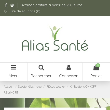
Livraison gratuite à partir de 250 euros
Liste de souhaits (
0
)
0
Menu
Rechercher
Connexion
Panier
Accueil
Scooter électrique
Pièces scooter
Kit boutons ON/OFF
RELYNC R1