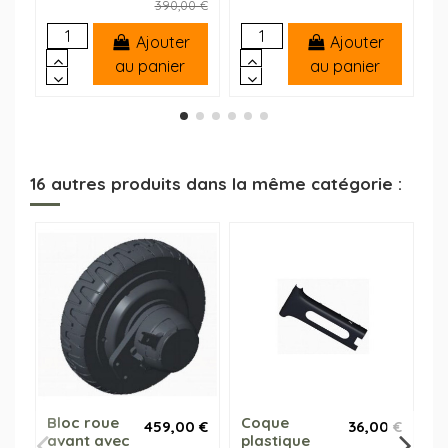
390,00 €
Ajouter
Ajouter
au panier
au panier
16 autres produits dans la même catégorie :
-4
Bloc roue
Coque
B
459,00 €
36,00 €
avant avec
plastique
s