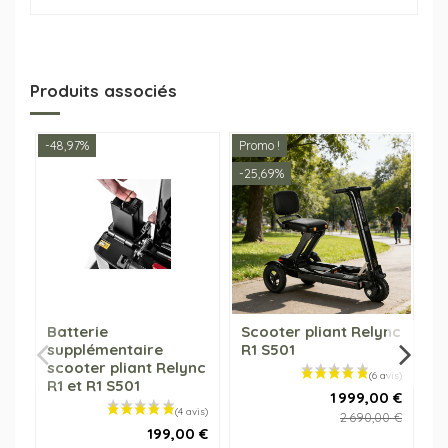
Produits associés
-48,97%
Promo !
-25,69%
Batterie
Scooter pliant Relync
A
supplémentaire
R1 S501
b
scooter pliant Relync
R
R1 et R1 S501
1 999,00 €
2 690,00 €
199,00 €