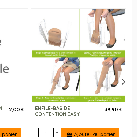
M
ENFILE-BAS DE
R
2,00 €
39,90 €
CONTENTION EASY
n
 panier
Ajouter au panier