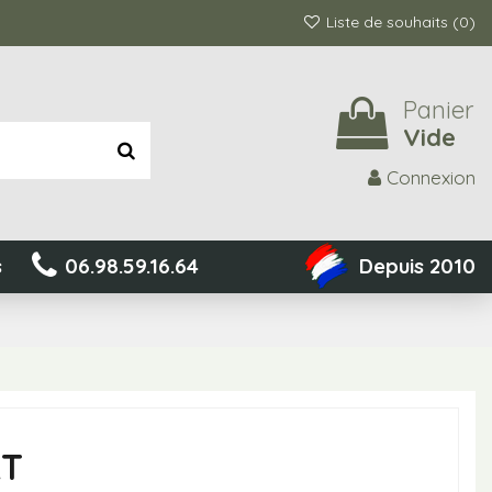
Liste de souhaits (
0
)
Panier
Vide
Connexion
s
06.98.59.16.64
Depuis 2010
RT