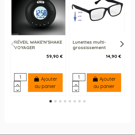
RÉVEIL WAKE'N'SHAKE
Lunettes multi-
D
VOYAGER
grossissement
i
a
59,90 €
14,90 €
Ajouter
Ajouter
au panier
au panier