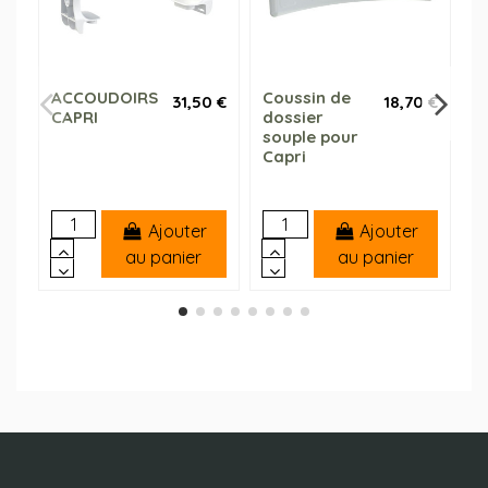
ACCOUDOIRS
Coussin de
C
31,50 €
18,70 €
CAPRI
dossier
s
souple pour
p
Capri
Ajouter
Ajouter
au panier
au panier