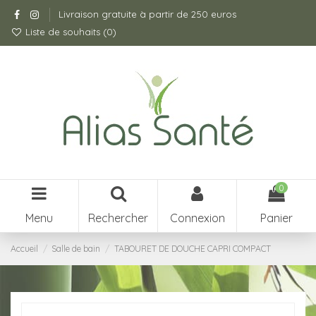
Livraison gratuite à partir de 250 euros
Liste de souhaits (
0
)
0
Menu
Rechercher
Connexion
Panier
Accueil
Salle de bain
TABOURET DE DOUCHE CAPRI COMPACT