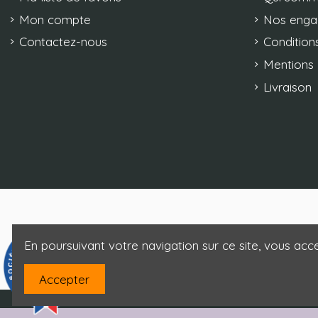
Mon compte
Nos eng
Contactez-nous
Conditions
Mentions 
Livraison
En poursuivant votre navigation sur ce site, vous acce
9.3
/10
85 avis
Accepter