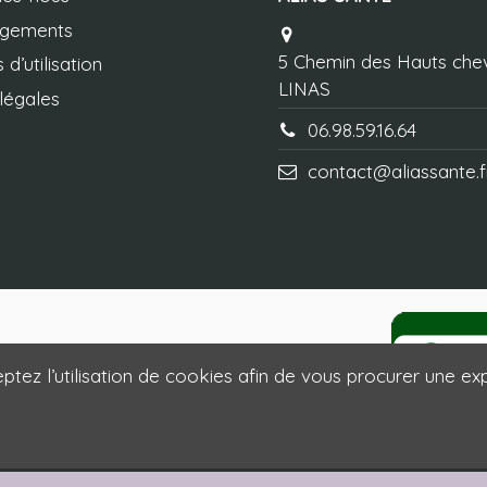
agements
5 Chemin des Hauts che
 d’utilisation
LINAS
légales
06.98.59.16.64
contact@aliassante.f
ptez l’utilisation de cookies afin de vous procurer une exp
Site Prestashop créé par Uzzle - www.uzzle.fr