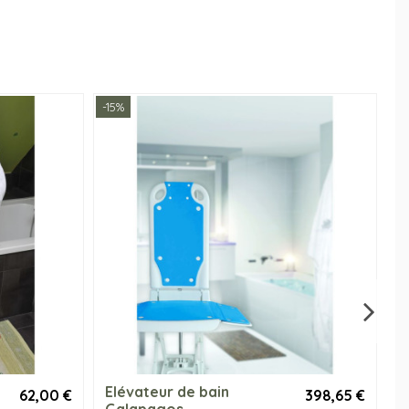
-15%
-1
Elévateur de bain
T
62,00 €
398,65 €
Galapagos