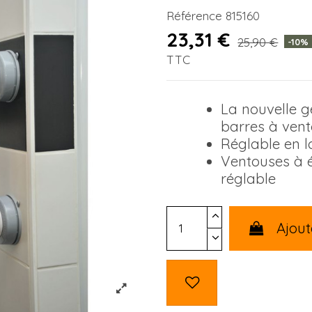
Référence
815160
23,31 €
25,90 €
-10%
TTC
La nouvelle g
barres à ven
Réglable en 
Ventouses à 
réglable
Ajout