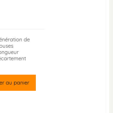
énération de
touses
longueur
écartement
er au panier