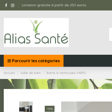
Livraison gratuite à partir de 250 euros
Parcourir les catégories
Accueil
Salle de bain
Barre à ventouses VARIO
-10%