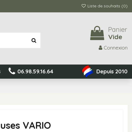
Liste de souhaits (
0
)
Panier
Vide
Connexion
s
06.98.59.16.64
Depuis 2010
ouses VARIO