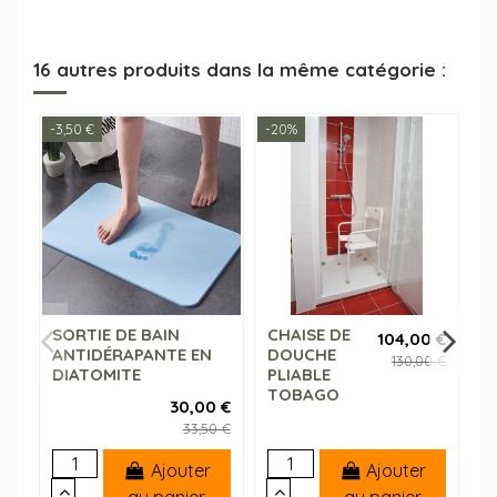
16 autres produits dans la même catégorie :
-3,50 €
-20%
-1
SORTIE DE BAIN
CHAISE DE
B
104,00 €
ANTIDÉRAPANTE EN
DOUCHE
v
130,00 €
DIATOMITE
PLIABLE
V
TOBAGO
30,00 €
33,50 €
Ajouter
Ajouter