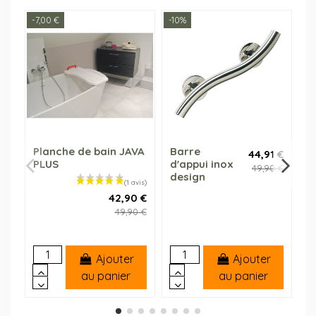
-7,00 €
-10%
-2
Planche de bain JAVA
Barre
D
44,91 €
PLUS
d'appui inox
i
49,90 €
design
a
42,90 €
49,90 €
Ajouter
Ajouter
au panier
au panier