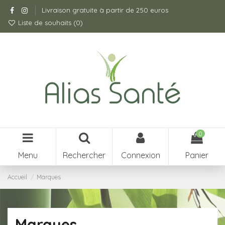
Livraison gratuite à partir de 250 euros
Liste de souhaits (
0
)
0
Menu
Rechercher
Connexion
Panier
Accueil
Marques
Marques