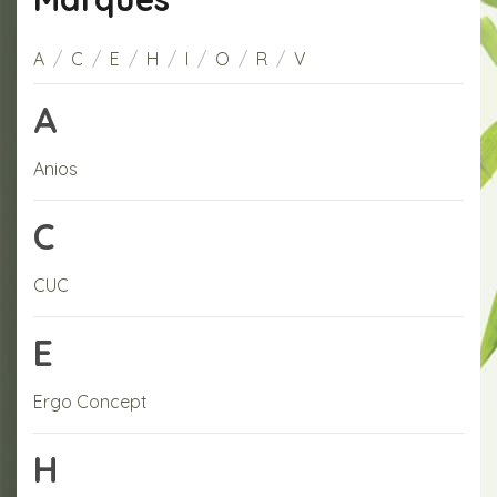
A
/
C
/
E
/
H
/
I
/
O
/
R
/
V
A
Anios
C
CUC
E
Ergo Concept
H