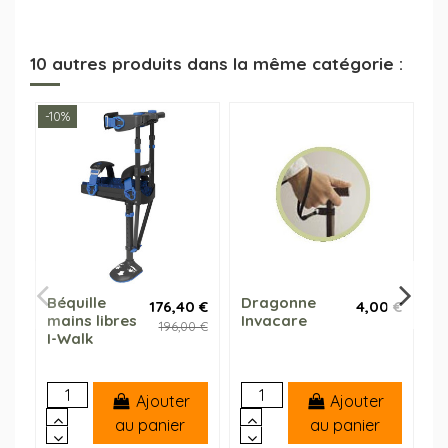
10 autres produits dans la même catégorie :
-10%
-9
Béquille
Dragonne
C
176,40 €
4,00 €
mains libres
Invacare
a
196,00 €
I-Walk
S
Ajouter
Ajouter
au panier
au panier