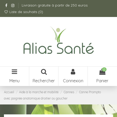
Livraison gratuite à partir de 250 euros
Liste de souhaits (
0
)
0
Menu
Rechercher
Connexion
Panier
Accueil
Aide à la marche et mobilité
Cannes
Canne Prompto
avec poignée anatomique droitier ou gaucher