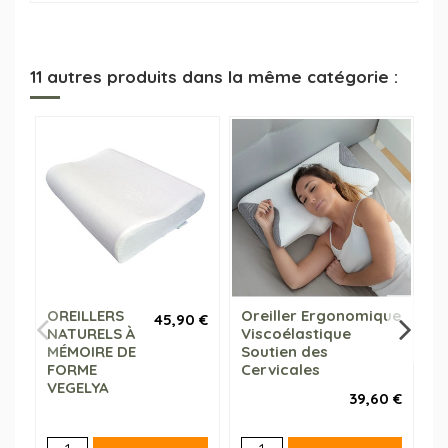
11 autres produits dans la même catégorie :
-2
OREILLERS
Oreiller Ergonomique
O
45,90 €
NATURELS À
Viscoélastique
N
MÉMOIRE DE
Soutien des
M
FORME
Cervicales
F
VEGELYA
V
39,60 €
P