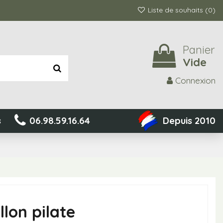
Liste de souhaits (
0
)
Panier
Vide
Connexion
s
06.98.59.16.64
Depuis 2010
llon pilate