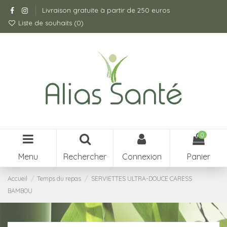
Livraison gratuite à partir de 250 euros
Liste de souhaits (
0
)
0
Menu
Rechercher
Connexion
Panier
Accueil
Temps du repas
SERVIETTES ULTRA-DOUCE CARESS
BAMBOU