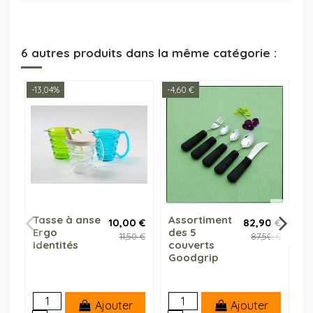
6 autres produits dans la même catégorie :
-13,04%
-4,60 €
Tasse à anse
Assortiment
C
10,00 €
82,90 €
Ergo
des 5
p
11,50 €
87,50 €
Identités
couverts
E
Goodgrip
Ajouter
Ajouter