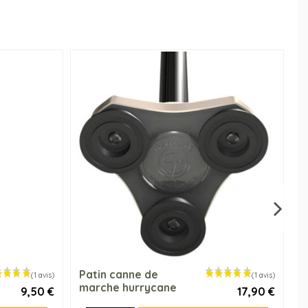
Patin canne de
P
marche hurrycane
o
9,50 €
17,90 €