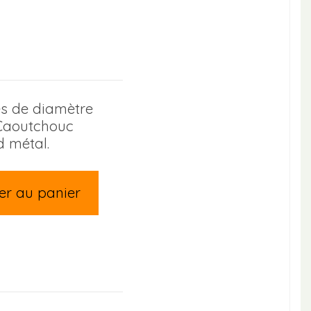
s de diamètre
Caoutchouc
d métal.
er au panier