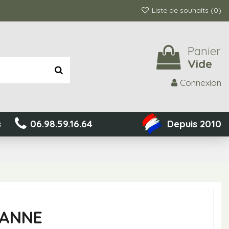
Liste de souhaits (
0
)
Panier
Vide
Connexion
s
06.98.59.16.64
Depuis 2010
CANNE