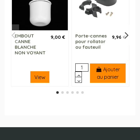
EMBOUT
Porte-cannes
P
9,00 €
9,96 €
CANNE
pour rollator
C
BLANCHE
ou fauteuil
NON VOYANT
Ajouter
au panier
View