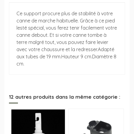
Ce support procure plus de stabilité à votre
canne de marche habituelle. Grâce à ce pied
lesté spécial, vous ferez tenir facilement votre
canne debout. Et si votre canne tombe à
terre malgré tout, vous pouvez faire levier
avec votre chaussure et la redresser.Adapté
aux tubes de 19 mm.Hauteur 9 cm.Diamètre 8
cm.
12 autres produits dans la même catégorie :