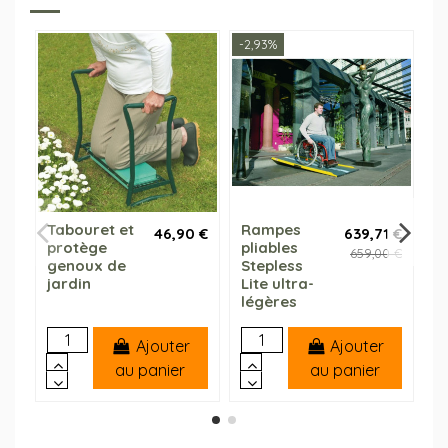
-2,93%
Tabouret et
Rampes
C
46,90 €
639,71 €
protège
pliables
S
659,00 €
genoux de
Stepless
jardin
Lite ultra-
légères
Ajouter
Ajouter
au panier
au panier