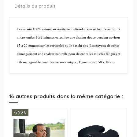
Détails du produit
Ce coussin 100% naturel au revêtement ultra-doux se réchauffe au four à
micro-ondes 1 à 2 minutes et restitue une chaleur douce pendant environ
15 à 20 minutes sur les cervicales ou le bas du dos .Les noyaux de cerise
emmagasinent une chaleur naturelle pour détendre les muscles fatigués et
délasser agréablement. Forme anatomique . Dimensions : 58 x 16 cm.
16 autres produits dans la même catégorie :
-2,90 €
-4