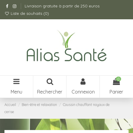
Livraison gratuite à partir de 250 euros
Liste de souhaits (
0
)
0
Menu
Rechercher
Connexion
Panier
Accueil
Bien-être et relaxation
Coussin chauffant noyaux de
cerise