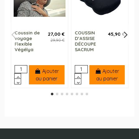
Coussin de
COUSSIN
t
27,00 €
45,90 €
voyage
D’ASSISE
a
29,90 €
Flexible
DÉCOUPE
f
Végélya
SACRUM
Ajouter
Ajouter
au panier
au panier