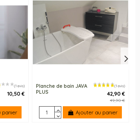
Planche de bain JAVA
A
PLUS
T
10,50 €
42,90 €
49,90 €
 panier
Ajouter au panier