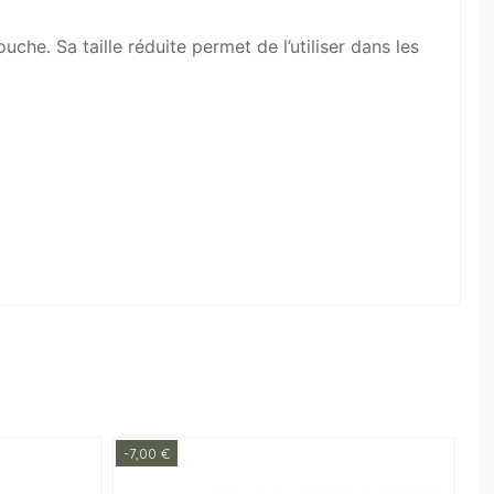
he. Sa taille réduite permet de l’utiliser dans les
-7,00 €
-1