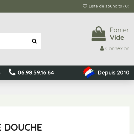
Liste de souhaits (
0
)
Panier
Vide
Connexion
s
06.98.59.16.64
Depuis 2010
E DOUCHE