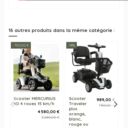
16 autres produits dans la même catégorie :
-700,00 €
-14%
-5
Scooter MERCURIUS
Scooter
S
989,00 €
4D 4 roues 15 km/h
Traveler
C
1 150,00 €
plus
S
4 580,00 €
orange,
1
5 280,00 €
blanc,
rouge ou