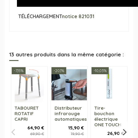
TÉLÉCHARGEMENT
notice 821031
13 autres produits dans la même catégorie :
-7,15%
-20,1%
-10,03%
-1
TABOURET
Distributeur
Tire-
E
ROTATIF
infrarouge
bouchon
d
CAPRI
automatiques
électrique
ONE TOUCH
64,90 €
15,90 €
26,90 €
69,90 €
19,90 €