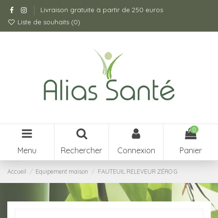
Livraison gratuite à partir de 250 euros
Liste de souhaits (
0
)
0
Menu
Rechercher
Connexion
Panier
Accueil
Equipement maison
FAUTEUIL RELEVEUR ZÉRO G