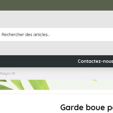
Contactez-nou
Relync R1
Garde boue p