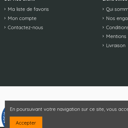
Ma liste de favoris
Qui somm
Mon compte
Nos eng
Contactez-nous
Conditions
Mentions 
Livraison
En poursuivant votre navigation sur ce site, vous acce
9.3
/10
85 avis
Accepter