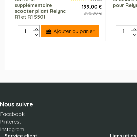
supplémentaire
pour Rely
199,00 €
scooter pliant Relync
390,00 €
R1 et R1 S501
Ajouter au panier
Nous suivre
Facebook
Pinterest
Instagram
Service client
Liens utiles