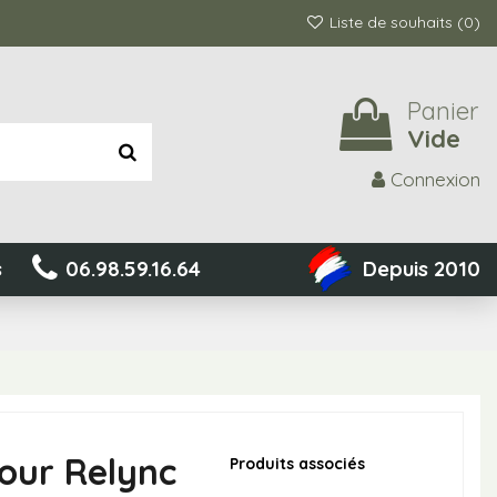
Liste de souhaits (
0
)
Panier
Vide
Connexion
s
06.98.59.16.64
Depuis 2010
our Relync
Produits associés