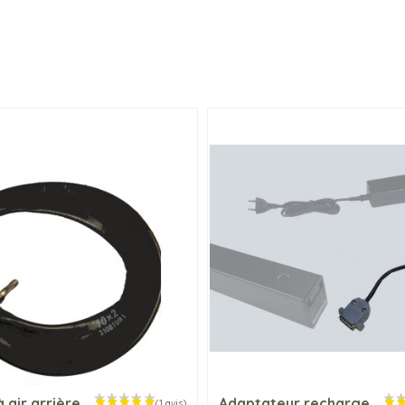
 air arrière
Adaptateur recharge