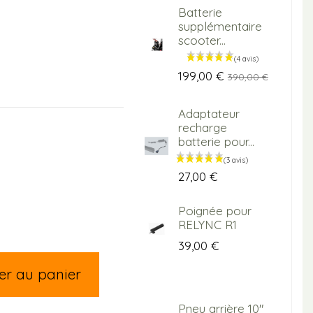
Batterie
S
supplémentaire
R
scooter...
1
199,00 €
390,00 €
2 
Adaptateur
E
recharge
1
batterie pour...
27,00 €
Poignée pour
C
RELYNC R1
a
R
39,00 €
er au panier
1
Pneu arrière 10"