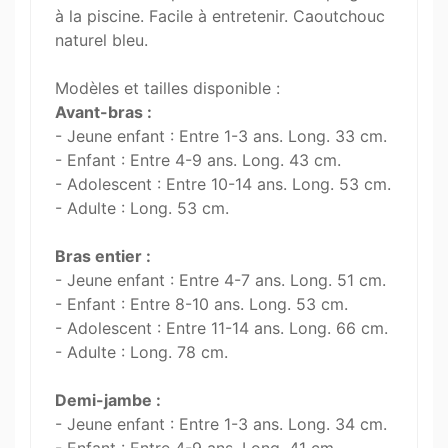
à la piscine. Facile à entretenir. Caoutchouc
naturel bleu.
Modèles et tailles disponible :
Avant-bras :
- Jeune enfant : Entre 1-3 ans. Long. 33 cm.
- Enfant : Entre 4-9 ans. Long. 43 cm.
- Adolescent : Entre 10-14 ans. Long. 53 cm.
- Adulte : Long. 53 cm.
Bras entier :
- Jeune enfant : Entre 4-7 ans. Long. 51 cm.
- Enfant : Entre 8-10 ans. Long. 53 cm.
- Adolescent : Entre 11-14 ans. Long. 66 cm.
- Adulte : Long. 78 cm.
Demi-jambe :
- Jeune enfant : Entre 1-3 ans. Long. 34 cm.
- Enfant : Entre 4-9 ans. Long. 41 cm.