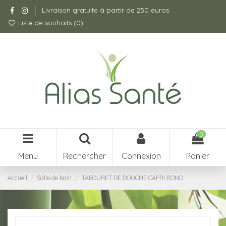
Livraison gratuite à partir de 250 euros
Liste de souhaits (
0
)
0
Menu
Rechercher
Connexion
Panier
Accueil
Salle de bain
TABOURET DE DOUCHE CAPRI ROND