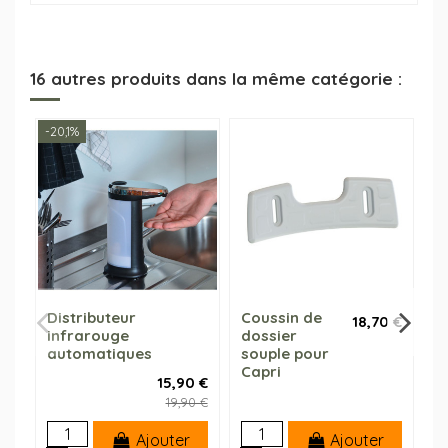
16 autres produits dans la même catégorie :
-20,1%
Distributeur
Coussin de
A
18,70 €
infrarouge
dossier
C
automatiques
souple pour
Capri
15,90 €
19,90 €
Ajouter
Ajouter