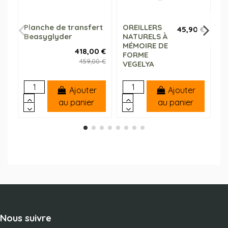
Planche de transfert
OREILLERS
C
45,90 €
Beasyglyder
NATURELS À
C
MÉMOIRE DE
N
418,00 €
FORME
C
459,00 €
VEGELYA
Ajouter
Ajouter
au panier
au panier
Nous suivre