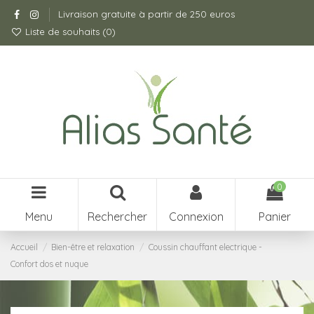
Livraison gratuite à partir de 250 euros
Liste de souhaits (
0
)
0
Menu
Rechercher
Connexion
Panier
Accueil
Bien-être et relaxation
Coussin chauffant electrique -
Confort dos et nuque