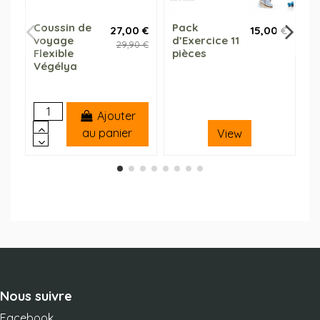
Coussin de
Pack
M
27,00 €
15,00 €
voyage
d’Exercice 11
r
29,90 €
Flexible
pièces
l
Végélya
Ajouter
au panier
View
Nous suivre
Facebook