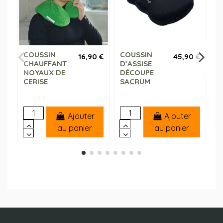
COUSSIN
COUSSIN
M
16,90 €
45,90 €
CHAUFFANT
D’ASSISE
d
NOYAUX DE
DÉCOUPE
CERISE
SACRUM
Ajouter
Ajouter
au panier
au panier