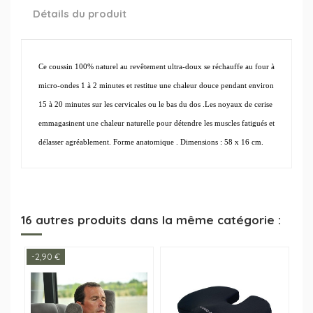
Détails du produit
Ce coussin 100% naturel au revêtement ultra-doux se réchauffe au four à
micro-ondes 1 à 2 minutes et restitue une chaleur douce pendant environ
15 à 20 minutes sur les cervicales ou le bas du dos .Les noyaux de cerise
emmagasinent une chaleur naturelle pour détendre les muscles fatigués et
délasser agréablement. Forme anatomique . Dimensions : 58 x 16 cm.
16 autres produits dans la même catégorie :
-2,90 €
-4