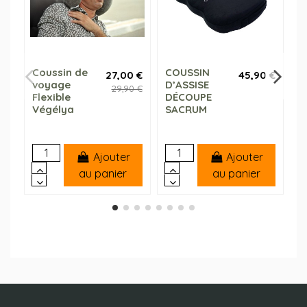
Coussin de
COUSSIN
t
27,00 €
45,90 €
voyage
D’ASSISE
a
29,90 €
Flexible
DÉCOUPE
f
Végélya
SACRUM
Ajouter
Ajouter
au panier
au panier