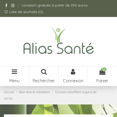
Livraison gratuite à partir de 250 euros
Liste de souhaits (
0
)
0
Menu
Rechercher
Connexion
Panier
Accueil
Bien-être et relaxation
Coussin chauffant noyaux de
cerise