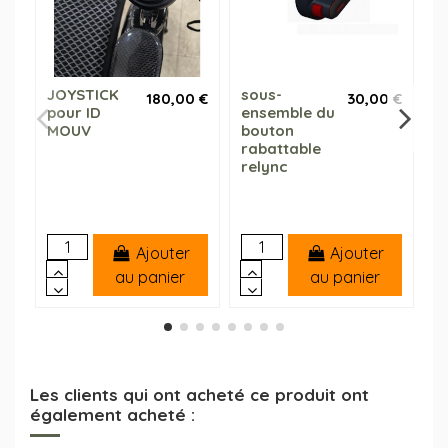
JOYSTICK
sous-
S
180,00 €
30,00 €
pour ID
ensemble du
d
MOUV
bouton
s
rabattable
R
relync
Ajouter
Ajouter
au panier
au panier
Les clients qui ont acheté ce produit ont
également acheté :