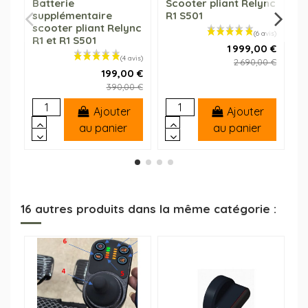
Batterie
Scooter pliant Relync
A
supplémentaire
R1 S501
b
scooter pliant Relync
R
R1 et R1 S501
1 999,00 €
2 690,00 €
199,00 €
390,00 €
Ajouter
Ajouter
au panier
au panier
16 autres produits dans la même catégorie :