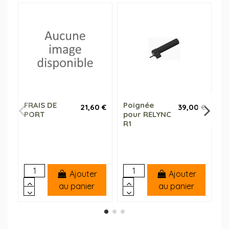
FRAIS DE
Poignée
C
21,60 €
39,00 €
PORT
pour RELYNC
p
R1
a
s
R
Ajouter
Ajouter
au panier
au panier