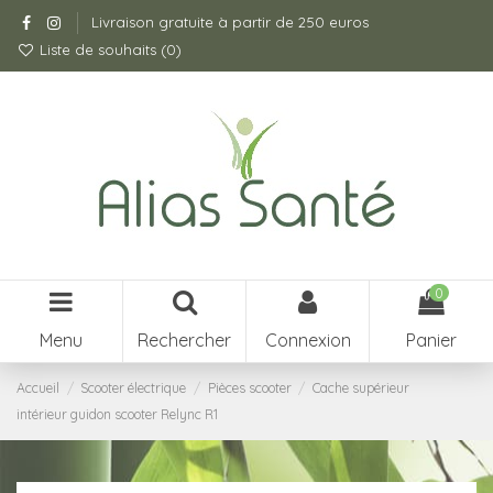
Livraison gratuite à partir de 250 euros
Liste de souhaits (
0
)
0
Menu
Rechercher
Connexion
Panier
Accueil
Scooter électrique
Pièces scooter
Cache supérieur
intérieur guidon scooter Relync R1