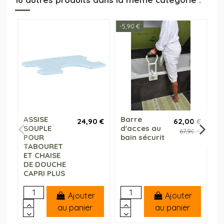
-5,90 €
-1
ASSISE
Barre
R
24,90 €
62,00 €
SOUPLE
d'acces au
A
67,90 €
POUR
bain sécurit
A
TABOURET
P
ET CHAISE
DE DOUCHE
CAPRI PLUS
Ajouter
Ajouter
au panier
au panier