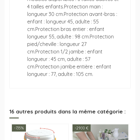
4 tailles enfants.Protection main :
longueur 30 cm.Protection avant-bras :
enfant : longueur 45, adulte : 55
cm.Protection bras entier : enfant
longueur 55, adulte : 98 cm.Protection
pied/cheville : longueur 27
cm.Protection 1/2 jambe : enfant
longueur : 45 cm, adulte : 57
cm.Protection jambe entière : enfant
longueur : 77, adulte : 105 cm.
16 autres produits dans la même catégorie :
-7,15%
-29,10 €
-0