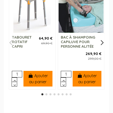
TABOURET
BAC À SHAMPOING
T
64,90 €
ROTATIF
CAPILUVE POUR
A
69,90 €
CAPRI
PERSONNE ALITÉE
269,90 €
299,00 €
Ajouter
Ajouter
au panier
au panier